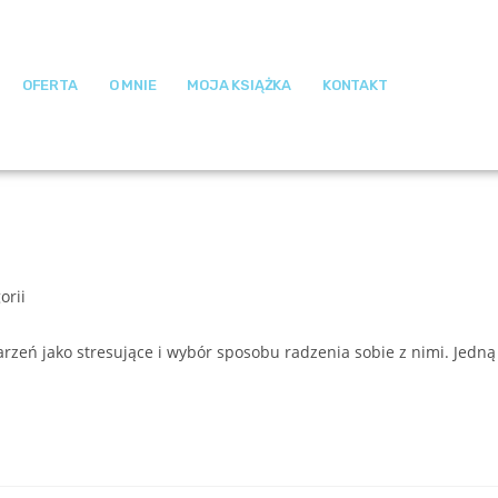
OFERTA
O MNIE
MOJA KSIĄŻKA
KONTAKT
orii
arzeń jako stresujące i wybór sposobu radzenia sobie z nimi. Jedną