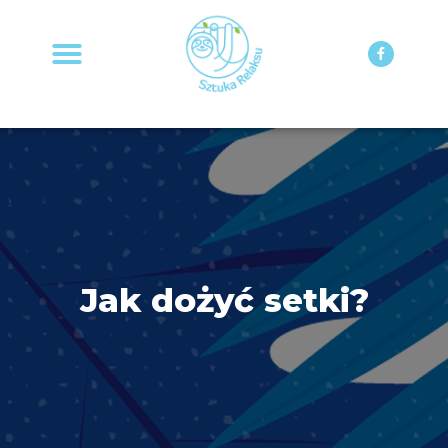
STRONA GŁÓWNA
MOJA KSIĄŻKA
Jak dożyć setki?