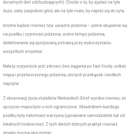
doraźnych diet odchudzających). Chodzi o to, by zjadać na tyle
dużo, żeby zaspokoić głód, ale na tyle mało, by najeść się do syta.
Istotne będzie również tzw. uważne jedzenie – pełne skupienie się
na posiłku i czynności jedzenia, wolne tempo jedzenia,
delektowanie się spożywaną potrawą przy wykorzystaniu
wszystkich zmysłów.
Należy oczywiście jeść zdrowo, bez sięgania po fast foody, unikać
mięsa i przetworzonego jedzenia, słonych przekąsek i słodkich
napojów.
Z obserwacji życia stulatków Niebieskich Stref wynika również, że
spożycie mięsa było u nich ograniczone. Składnikiem każdego
posiłku były natomiast warzywa (uprawiane samodzielnie lub od
lokalnych hodowców). Z tych dwóch dobrych praktyk również
śmiało można skorzystać.