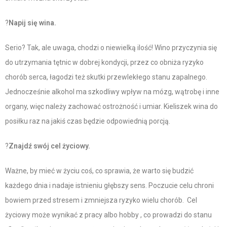
?
Napij się wina.
Serio? Tak, ale uwaga, chodzi o niewielką ilość! Wino przyczynia się
do utrzymania tętnic w dobrej kondycji, przez co obniża ryzyko
chorób serca, łagodzi też skutki przewlekłego stanu zapalnego.
Jednocześnie alkohol ma szkodliwy wpływ na mózg, wątrobę i inne
organy, więc należy zachować ostrożność i umiar. Kieliszek wina do
posiłku raz na jakiś czas będzie odpowiednią porcją.
?
Znajdź swój cel życiowy.
Ważne, by mieć w życiu coś, co sprawia, że warto się budzić
każdego dnia i nadaje istnieniu głębszy sens. Poczucie celu chroni
bowiem przed stresem i zmniejsza ryzyko wielu chorób. Cel
życiowy może wynikać z pracy albo hobby , co prowadzi do stanu