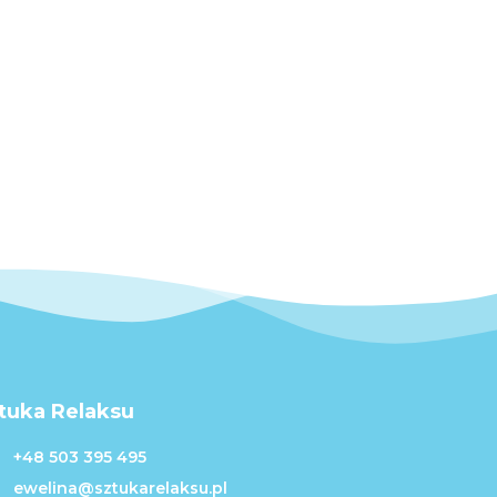
tuka Relaksu
+48 503 395 495
ewelina@sztukarelaksu.pl