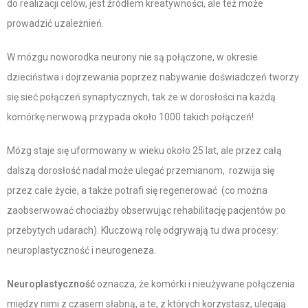
do realizacji celów, jest źródłem kreatywności, ale też może
prowadzić uzależnień.
W mózgu noworodka neurony nie są połączone, w okresie
dzieciństwa i dojrzewania poprzez nabywanie doświadczeń tworzy
się sieć połączeń synaptycznych, tak że w dorosłości na każdą
komórkę nerwową przypada około 1000 takich połączeń!
Mózg staje się uformowany w wieku około 25 lat, ale przez całą
dalszą dorosłość nadal może ulegać przemianom, rozwija się
przez całe życie, a także potrafi się regenerować (co można
zaobserwować chociażby obserwując rehabilitację pacjentów po
przebytych udarach). Kluczową rolę odgrywają tu dwa procesy:
neuroplastyczność i neurogeneza.
Neuroplastyczność
oznacza, że komórki i nieużywane połączenia
między nimi z czasem słabną, a te, z których korzystasz, ulegają