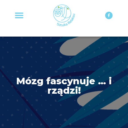
STRONA GŁÓWNA
MOJA KSIĄŻKA
Mózg fascynuje … i
rządzi!