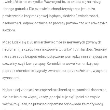
.. wielkość to nie wszystko. Ważne jest to, co składa się na mózg
danego gatunku. Dla człowieka charakterystyczna jest duża
powierzchnia kory mózgowej, będąca „siedzibą” świadomości,
osobowości i odpowiedzialna za procesy poznawcze właściwe tylko
ludziom.
Mózg ludzki się z
86 miliardów komórek nerwowych
(zwanych
neuronami) z czego kora mózgowa to „tylko” 17 miliardów. Neurony
nie są ze sobą bezpośrednio połączone, pomiędzy nimi znajdują się
szczeliny, czyli tzw. synapsy. Komórki nerwowe komunikują się
poprzez chemicznie sygnały, zwane neuroprzekaźnikami, wysyłane
synapsami.
Najbardziej znanymi neuroprzekaźnikami są serotonina i dopamina,
ale jest ich dużo więcej, każdy „specjalizuje się” i pełni niezwykle
ważną rolę. I tak, na przykład dopamina odpowiada za motywację