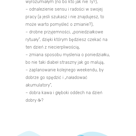
wyrozumiałym (no bo kto jak nie Ty?),
– odnalezienie sensu i radości w swojej
pracy (a jeśli szukasz i nie znajdujesz, to
może warto pomyśleć o zmianie?),
– drobne przyjemności, „poniedziałkowe
rytuały”, dzięki którym będziesz czekać na
ten dzień z niecierpliwością,
– zmiana sposobu myślenia o poniedziałku,
bo nie taki diabeł straszny jak go malują,
– zaplanowanie kolejnego weekendu, by
dobrze go spędzić i „naładować
akumulatory”,
– dobra kawa i głęboki oddech na dzień
dobry
☕️
?