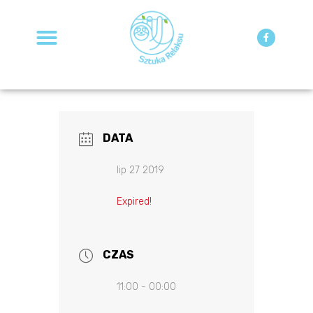
STRONA GŁÓWNA
MOJA KSIĄŻKA
DATA
lip 27 2019
Expired!
CZAS
11:00 - 00:00